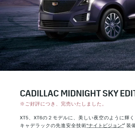
CADILLAC MIDNIGHT SKY EDI
※ご好評につき、完売いたしました。
XT5、XT6の２モデルに、美しい夜空のように輝く “
†
キャデラックの先進安全技術
“ナイトビジョン”
装