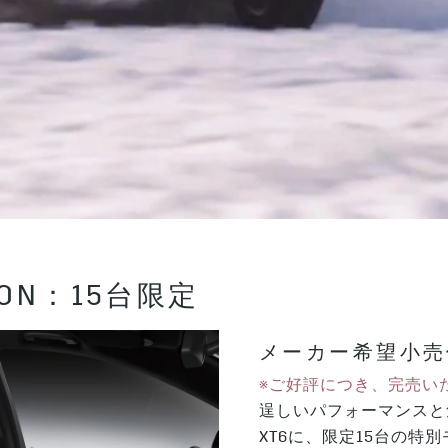
ITION：15台限定
メーカー希望小売価格
※ご好評につき、完売い
逞しいパフォーマンスと
XT6に、限定15台の特