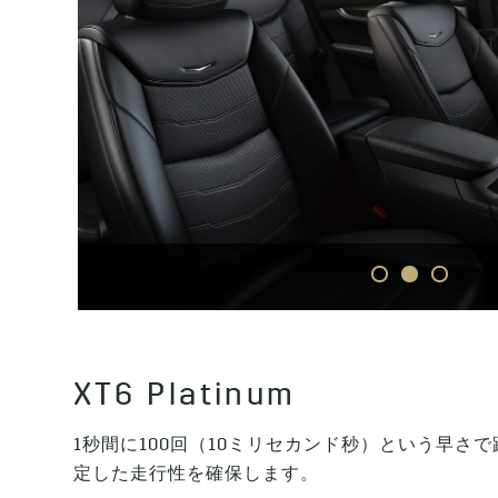
1
2
3
XT6 Platinum
1秒間に100回（10ミリセカンド秒）という早
定した走行性を確保します。