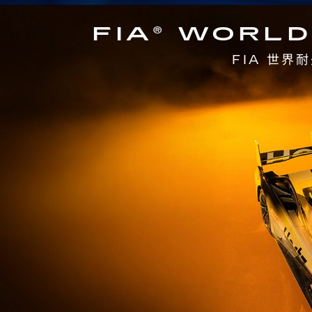
FIA® WORL
FIA 世界