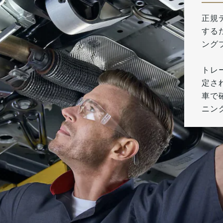
正規
する
ング
トレ
定さ
車で
ニン