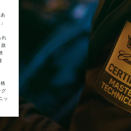
であ
1」
。
られ
、故
験
ま
合格
ング
ニッ