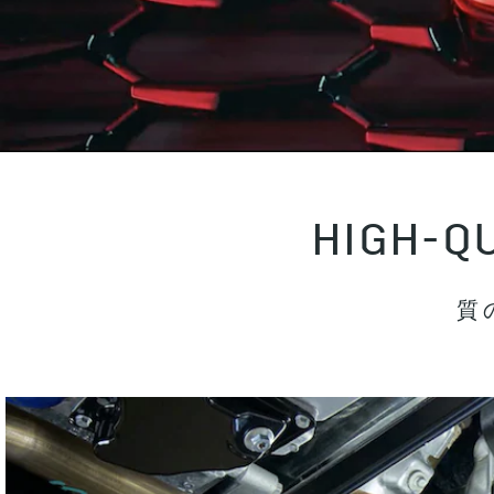
HIGH-Q
質